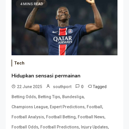
4 MINS READ
Tech
Hidupkan sensasi permainan
0
Tagged
22 June 2025
southport
,
,
,
Betting Odds
Betting Tips
Bundesliga
,
,
,
Champions League
Expert Predictions
Football
,
,
,
Football Analysis
Football Betting
Football News
,
,
,
Football Odds
Football Predictions
Injury Updates