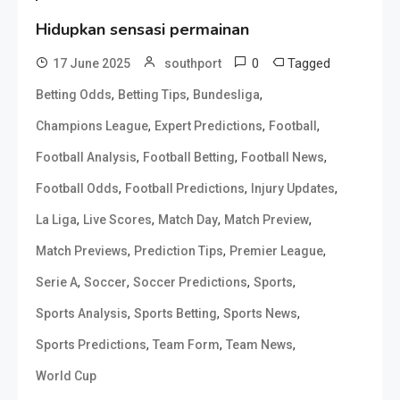
Hidupkan sensasi permainan
0
Tagged
17 June 2025
southport
,
,
,
Betting Odds
Betting Tips
Bundesliga
,
,
,
Champions League
Expert Predictions
Football
,
,
,
Football Analysis
Football Betting
Football News
,
,
,
Football Odds
Football Predictions
Injury Updates
,
,
,
,
La Liga
Live Scores
Match Day
Match Preview
,
,
,
Match Previews
Prediction Tips
Premier League
,
,
,
,
Serie A
Soccer
Soccer Predictions
Sports
,
,
,
Sports Analysis
Sports Betting
Sports News
,
,
,
Sports Predictions
Team Form
Team News
World Cup