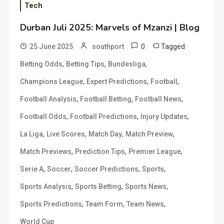
Tech
Durban Juli 2025: Marvels of Mzanzi | Blog
0
Tagged
25 June 2025
southport
,
,
,
Betting Odds
Betting Tips
Bundesliga
,
,
,
Champions League
Expert Predictions
Football
,
,
,
Football Analysis
Football Betting
Football News
,
,
,
Football Odds
Football Predictions
Injury Updates
,
,
,
,
La Liga
Live Scores
Match Day
Match Preview
,
,
,
Match Previews
Prediction Tips
Premier League
,
,
,
,
Serie A
Soccer
Soccer Predictions
Sports
,
,
,
Sports Analysis
Sports Betting
Sports News
,
,
,
Sports Predictions
Team Form
Team News
World Cup