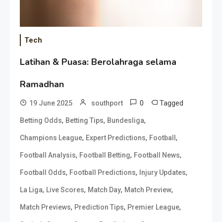
Tech
Latihan & Puasa: Berolahraga selama
Ramadhan
0
Tagged
19 June 2025
southport
,
,
,
Betting Odds
Betting Tips
Bundesliga
,
,
,
Champions League
Expert Predictions
Football
,
,
,
Football Analysis
Football Betting
Football News
,
,
,
Football Odds
Football Predictions
Injury Updates
,
,
,
,
La Liga
Live Scores
Match Day
Match Preview
,
,
,
Match Previews
Prediction Tips
Premier League