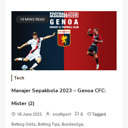
10 MINS READ
Tech
Manajer Sepakbola 2023 – Genoa CFC:
Mister (2)
0
Tagged
18 June 2025
southport
,
,
,
Betting Odds
Betting Tips
Bundesliga