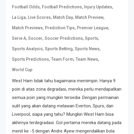
,
,
,
Football Odds
Football Predictions
Injury Updates
,
,
,
,
La Liga
Live Scores
Match Day
Match Preview
,
,
,
Match Previews
Prediction Tips
Premier League
,
,
,
,
Serie A
Soccer
Soccer Predictions
Sports
,
,
,
Sports Analysis
Sports Betting
Sports News
,
,
,
Sports Predictions
Team Form
Team News
World Cup
West Ham tidak tahu bagaimana memimpin. Hanya 9
poin di atas zona degradasi, mereka perlu mendapatkan
semua poin yang mungkin tersedia. Dengan permainan
sulit yang akan datang melawan Everton, Spurs, dan
Liverpool, siapa yang tahu? Mungkin West Ham bisa
akhirnya terdegradasi. Gol pertama mereka datang pada
menit ke -5 dengan Andre Ayew mengendalikan bola