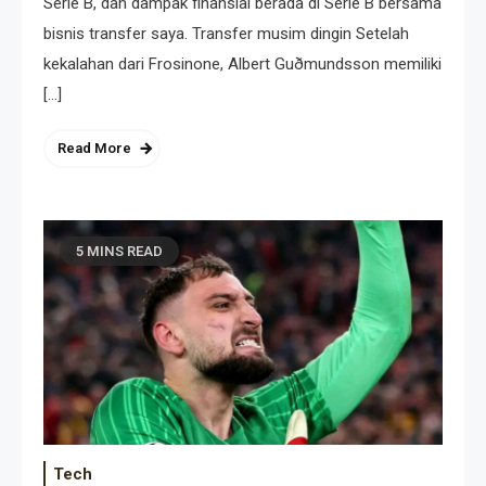
Serie B, dan dampak finansial berada di Serie B bersama
bisnis transfer saya. Transfer musim dingin Setelah
kekalahan dari Frosinone, Albert Guðmundsson memiliki
[…]
Read More
5 MINS READ
Tech