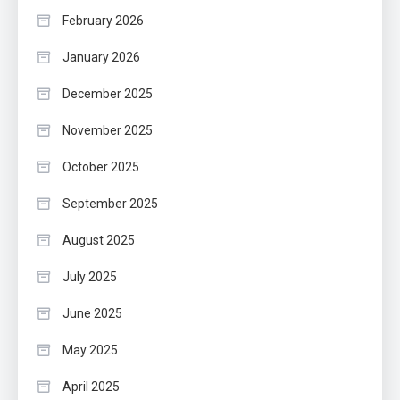
February 2026
January 2026
December 2025
November 2025
October 2025
September 2025
August 2025
July 2025
June 2025
May 2025
April 2025