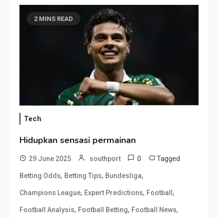
2 MINS READ
Tech
Hidupkan sensasi permainan
0
Tagged
29 June 2025
southport
,
,
,
Betting Odds
Betting Tips
Bundesliga
,
,
,
Champions League
Expert Predictions
Football
,
,
,
Football Analysis
Football Betting
Football News