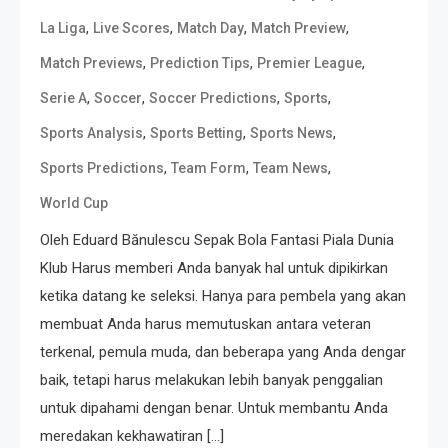
,
,
,
,
La Liga
Live Scores
Match Day
Match Preview
,
,
,
Match Previews
Prediction Tips
Premier League
,
,
,
,
Serie A
Soccer
Soccer Predictions
Sports
,
,
,
Sports Analysis
Sports Betting
Sports News
,
,
,
Sports Predictions
Team Form
Team News
World Cup
Oleh Eduard Bănulescu Sepak Bola Fantasi Piala Dunia
Klub Harus memberi Anda banyak hal untuk dipikirkan
ketika datang ke seleksi. Hanya para pembela yang akan
membuat Anda harus memutuskan antara veteran
terkenal, pemula muda, dan beberapa yang Anda dengar
baik, tetapi harus melakukan lebih banyak penggalian
untuk dipahami dengan benar. Untuk membantu Anda
meredakan kekhawatiran […]