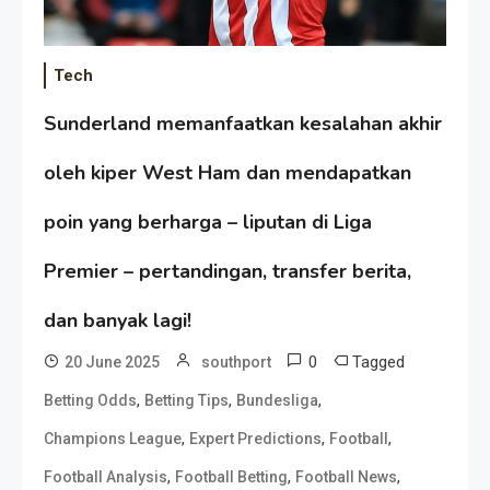
Tech
Sunderland memanfaatkan kesalahan akhir
oleh kiper West Ham dan mendapatkan
poin yang berharga – liputan di Liga
Premier – pertandingan, transfer berita,
dan banyak lagi!
0
Tagged
20 June 2025
southport
,
,
,
Betting Odds
Betting Tips
Bundesliga
,
,
,
Champions League
Expert Predictions
Football
,
,
,
Football Analysis
Football Betting
Football News