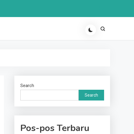
Search
Search
Pos-pos Terbaru