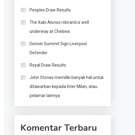
Peoples Draw Results
The Xabi Alonso rebrand is well
underway at Chelsea
Denver Summit Sign Liverpool
Defender
Royal Draw Results
John Stones memiliki banyak hal untuk
ditawarkan kepada Inter Milan, atau
pelamar lainnya
Komentar Terbaru