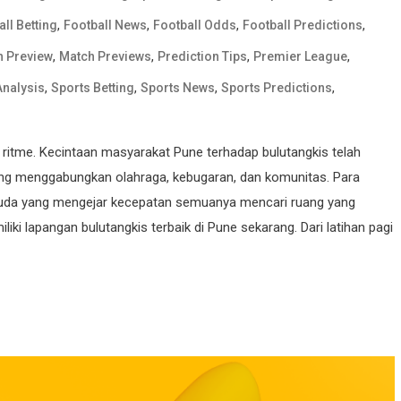
,
,
,
,
ll Betting
Football News
Football Odds
Football Predictions
,
,
,
,
h Preview
Match Previews
Prediction Tips
Premier League
,
,
,
,
Analysis
Sports Betting
Sports News
Sports Predictions
an ritme. Kecintaan masyarakat Pune terhadap bulutangkis telah
g menggabungkan olahraga, kebugaran, dan komunitas. Para
uda yang mengejar kecepatan semuanya mencari ruang yang
 lapangan bulutangkis terbaik di Pune sekarang. Dari latihan pagi