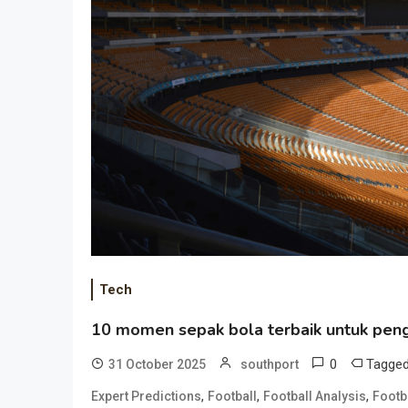
Tech
10 momen sepak bola terbaik untuk peng
0
Tagge
31 October 2025
southport
,
,
,
Expert Predictions
Football
Football Analysis
Footba