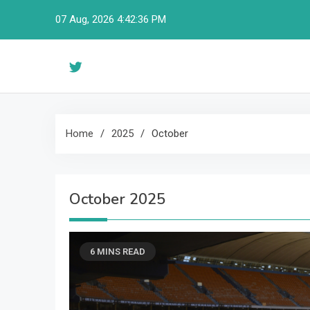
Skip
07 Aug, 2026
4:42:38 PM
to
content
Home
2025
October
October 2025
6 MINS READ