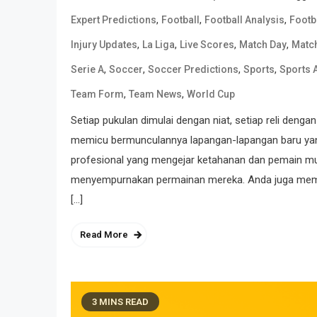
,
,
,
Expert Predictions
Football
Football Analysis
Footba
,
,
,
,
Injury Updates
La Liga
Live Scores
Match Day
Matc
,
,
,
,
Serie A
Soccer
Soccer Predictions
Sports
Sports 
,
,
Team Form
Team News
World Cup
Setiap pukulan dimulai dengan niat, setiap reli deng
memicu bermunculannya lapangan-lapangan baru yan
profesional yang mengejar ketahanan dan pemain m
menyempurnakan permainan mereka. Anda juga memiliki
[…]
Read More
3 MINS READ