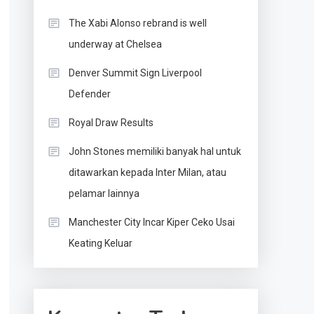
The Xabi Alonso rebrand is well
underway at Chelsea
Denver Summit Sign Liverpool
Defender
Royal Draw Results
John Stones memiliki banyak hal untuk
ditawarkan kepada Inter Milan, atau
pelamar lainnya
Manchester City Incar Kiper Ceko Usai
Keating Keluar