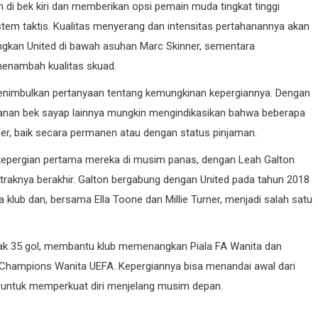
i bek kiri dan memberikan opsi pemain muda tingkat tinggi
tem taktis. Kualitas menyerang dan intensitas pertahanannya akan
ngkan United di bawah asuhan Marc Skinner, sementara
menambah kualitas skuad.
menimbulkan pertanyaan tentang kemungkinan kepergiannya. Dengan
anan bek sayap lainnya mungkin mengindikasikan bahwa beberapa
fer, baik secara permanen atau dengan status pinjaman.
 kepergian pertama mereka di musim panas, dengan Leah Galton
traknya berakhir. Galton bergabung dengan United pada tahun 2018
 klub dan, bersama Ella Toone dan Millie Turner, menjadi salah satu
ak 35 gol, membantu klub memenangkan Piala FA Wanita dan
Champions Wanita UEFA. Kepergiannya bisa menandai awal dari
b untuk memperkuat diri menjelang musim depan.