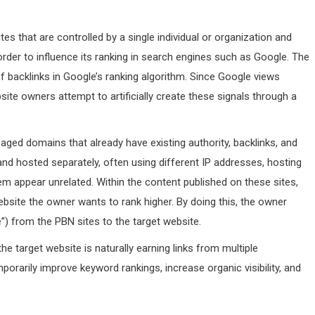
es that are controlled by a single individual or organization and
 order to influence its ranking in search engines such as Google. The
 backlinks in Google’s ranking algorithm. Since Google views
site owners attempt to artificially create these signals through a
 aged domains that already have existing authority, backlinks, and
and hosted separately, often using different IP addresses, hosting
m appear unrelated. Within the content published on these sites,
website the owner wants to rank higher. By doing this, the owner
e”) from the PBN sites to the target website.
e target website is naturally earning links from multiple
porarily improve keyword rankings, increase organic visibility, and