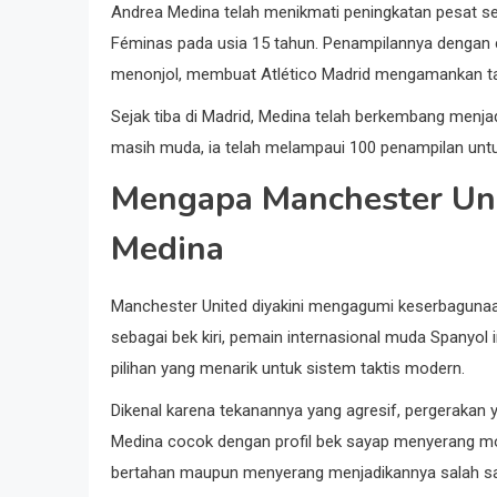
Andrea Medina telah menikmati peningkatan pesat s
Féminas pada usia 15 tahun. Penampilannya dengan 
menonjol, membuat Atlético Madrid mengamankan ta
Sejak tiba di Madrid, Medina telah berkembang menjad
masih muda, ia telah melampaui 100 penampilan untuk 
Mengapa Manchester Un
Medina
Manchester United diyakini mengagumi keserbagunaa
sebagai bek kiri, pemain internasional muda Spanyol 
pilihan yang menarik untuk sistem taktis modern.
Dikenal karena tekanannya yang agresif, pergerakan
Medina cocok dengan profil bek sayap menyerang m
bertahan maupun menyerang menjadikannya salah satu