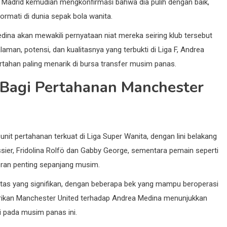
Madrid kemudian mengkonfirmasi bahwa dia pulih dengan baik,
ormati di dunia sepak bola wanita.
ina akan mewakili pernyataan niat mereka seiring klub tersebut
aman, potensi, dan kualitasnya yang terbukti di Liga F, Andrea
tahan paling menarik di bursa transfer musim panas.
 Bagi Pertahanan Manchester
nit pertahanan terkuat di Liga Super Wanita, dengan lini belakang
ier, Fridolina Rolfö dan Gabby George, sementara pemain seperti
ran penting sepanjang musim.
itas yang signifikan, dengan beberapa bek yang mampu beroperasi
ertarikan Manchester United terhadap Andrea Medina menunjukkan
di pada musim panas ini.