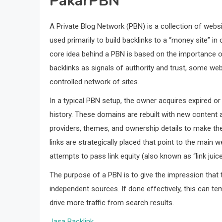
PakarPBN
A Private Blog Network (PBN) is a collection of websit
used primarily to build backlinks to a “money site” in
core idea behind a PBN is based on the importance of
backlinks as signals of authority and trust, some web
controlled network of sites.
In a typical PBN setup, the owner acquires expired or
history. These domains are rebuilt with new content 
providers, themes, and ownership details to make the
links are strategically placed that point to the main 
attempts to pass link equity (also known as “link juic
The purpose of a PBN is to give the impression that th
independent sources. If done effectively, this can tem
drive more traffic from search results.
Jasa Backlink