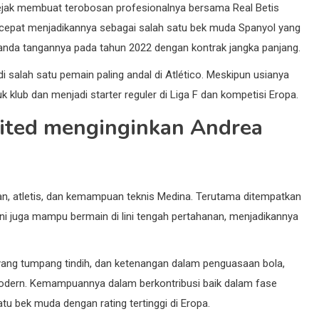
ejak membuat terobosan profesionalnya bersama Real Betis
cepat menjadikannya sebagai salah satu bek muda Spanyol yang
nda tangannya pada tahun 2022 dengan kontrak jangka panjang.
i salah satu pemain paling andal di Atlético. Meskipun usianya
klub dan menjadi starter reguler di Liga F dan kompetisi Eropa.
ited menginginkan Andrea
n, atletis, dan kemampuan teknis Medina. Terutama ditempatkan
ini juga mampu bermain di lini tengah pertahanan, menjadikannya
 yang tumpang tindih, dan ketenangan dalam penguasaan bola,
odern. Kemampuannya dalam berkontribusi baik dalam fase
 bek muda dengan rating tertinggi di Eropa.