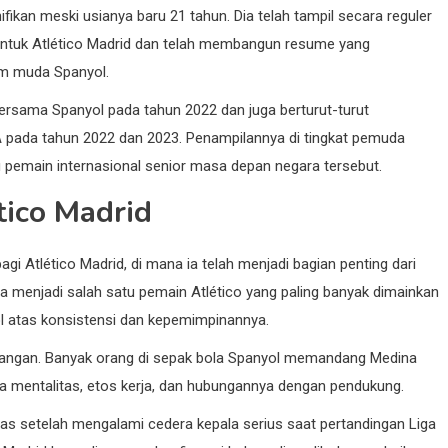
ikan meski usianya baru 21 tahun. Dia telah tampil secara reguler
 untuk Atlético Madrid dan telah membangun resume yang
im muda Spanyol.
rsama Spanyol pada tahun 2022 dan juga berturut-turut
 pada tahun 2022 dan 2023. Penampilannya di tingkat pemuda
pemain internasional senior masa depan negara tersebut.
tico Madrid
i Atlético Madrid, di mana ia telah menjadi bagian penting dari
a menjadi salah satu pemain Atlético yang paling banyak dimainkan
l atas konsistensi dan kepemimpinannya.
pangan. Banyak orang di sepak bola Spanyol memandang Medina
a mentalitas, etos kerja, dan hubungannya dengan pendukung.
as setelah mengalami cedera kepala serius saat pertandingan Liga