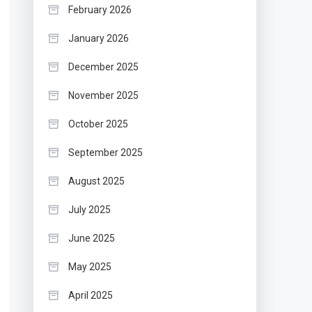
February 2026
January 2026
December 2025
November 2025
October 2025
September 2025
August 2025
July 2025
June 2025
May 2025
April 2025