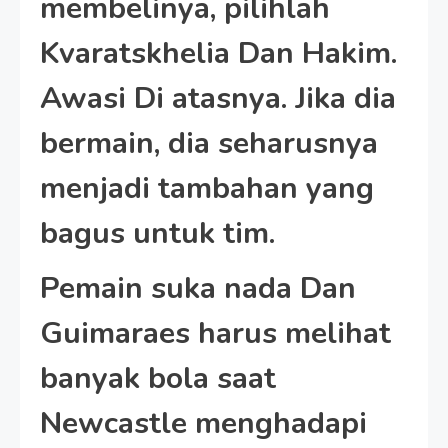
membelinya, pilihlah
Kvaratskhelia
Dan
Hakim
.
Awasi
Di atasnya
. Jika dia
bermain, dia seharusnya
menjadi tambahan yang
bagus untuk tim.
Pemain suka
nada
Dan
Guimaraes
harus melihat
banyak bola saat
Newcastle menghadapi