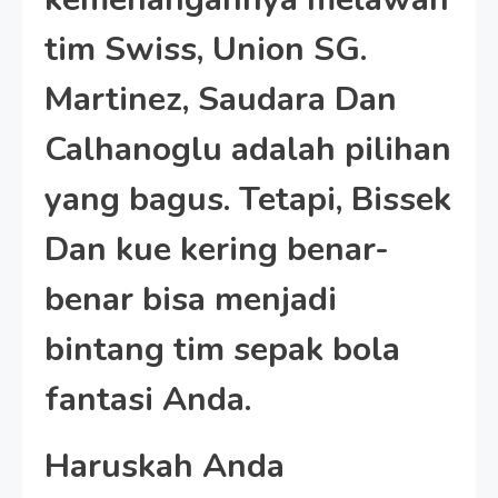
tim Swiss, Union SG.
Martinez
,
Saudara
Dan
Calhanoglu
adalah pilihan
yang bagus. Tetapi,
Bissek
Dan
kue kering
benar-
benar bisa menjadi
bintang tim sepak bola
fantasi Anda.
Haruskah Anda