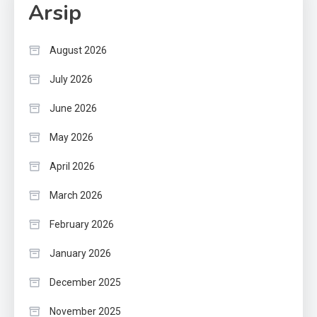
Arsip
August 2026
July 2026
June 2026
May 2026
April 2026
March 2026
February 2026
January 2026
December 2025
November 2025