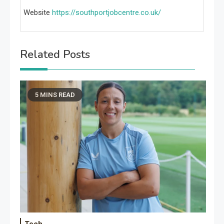
Website
https://southportjobcentre.co.uk/
Related Posts
5 MINS READ