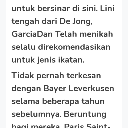
untuk bersinar di sini. Lini
tengah dari
De Jong
,
Garcia
Dan
Telah menikah
selalu direkomendasikan
untuk jenis ikatan.
Tidak pernah terkesan
dengan Bayer Leverkusen
selama beberapa tahun
sebelumnya. Beruntung
bagi mereka, Paris Saint-