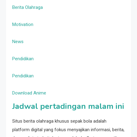
Berita Olahraga
Motivation
News
Pendidikan
Pendidikan
Download Anime
Jadwal pertadingan malam ini
Situs berita olahraga khusus sepak bola adalah
platform digital yang fokus menyajikan informasi, berita,