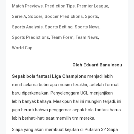
,
,
,
Match Previews
Prediction Tips
Premier League
,
,
,
,
Serie A
Soccer
Soccer Predictions
Sports
,
,
,
Sports Analysis
Sports Betting
Sports News
,
,
,
Sports Predictions
Team Form
Team News
World Cup
Oleh Eduard Banulescu
Sepak bola fantasi Liga Champions
menjadi lebih
rumit selama beberapa musim terakhir, setelah format
baru diperkenalkan. Penyelenggara UCL menjanjikan
lebih banyak bahaya. Meskipun hal ini mungkin terjadi, ini
juga berarti bahwa penggemar sepak bola fantasi harus
lebih berhati-hati saat memilih tim mereka.
Siapa yang akan membuat kejutan di Putaran 3? Siapa