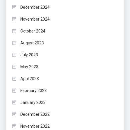
December 2024
November 2024
October 2024
August 2023
July 2023
May 2023
April 2023
February 2023
January 2023
December 2022
November 2022