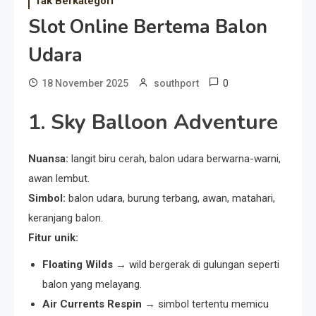
Tak Berkategori
Slot Online Bertema Balon
Udara
0
18 November 2025
southport
1.
Sky Balloon Adventure
Nuansa:
langit biru cerah, balon udara berwarna-warni,
awan lembut.
Simbol:
balon udara, burung terbang, awan, matahari,
keranjang balon.
Fitur unik:
Floating Wilds
→ wild bergerak di gulungan seperti
balon yang melayang.
Air Currents Respin
→ simbol tertentu memicu