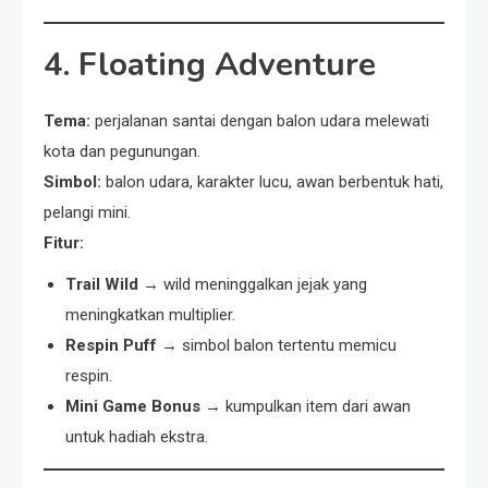
4.
Floating Adventure
Tema:
perjalanan santai dengan balon udara melewati
kota dan pegunungan.
Simbol:
balon udara, karakter lucu, awan berbentuk hati,
pelangi mini.
Fitur:
Trail Wild
→ wild meninggalkan jejak yang
meningkatkan multiplier.
Respin Puff
→ simbol balon tertentu memicu
respin.
Mini Game Bonus
→ kumpulkan item dari awan
untuk hadiah ekstra.